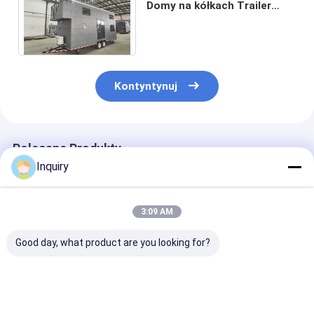
Domy na kółkach Trailer
House Orlando gotowy do
wysłania na Airbnb
Kontyntynuj
Polecane Produkty
Inquiry
3:09 AM
Good day, what product are you looking for?
SA zgodne z ICC-ES
Prefabrykowany dom
Projekt małeg
Tiny Studio Mobile
modułowy Mały dom
Orlando Małe
On-Wheel Prefab
na kółkach z lekką
na kółkach Ma