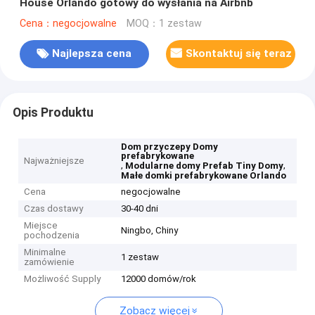
House Orlando gotowy do wysłania na Airbnb
Cena：negocjowalne
MOQ：1 zestaw
Najlepsza cena
Skontaktuj się teraz
Opis Produktu
Dom przyczepy Domy
prefabrykowane
Najważniejsze
,
,
Modularne domy Prefab Tiny Domy
Małe domki prefabrykowane Orlando
Cena
negocjowalne
Czas dostawy
30-40 dni
Miejsce
Ningbo, Chiny
pochodzenia
Minimalne
1 zestaw
zamówienie
Możliwość Supply
12000 domów/rok
Zobacz więcej