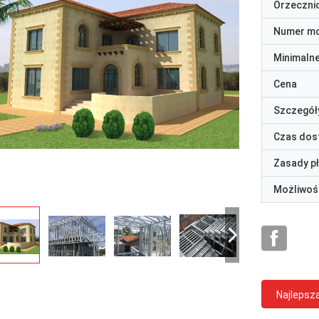
Orzeczni
Numer m
Minimaln
Cena
Szczegół
Czas dos
Zasady p
Możliwoś
Najlepsz