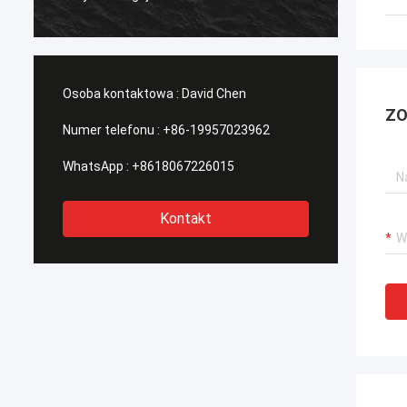
które 
na świ
Osoba kontaktowa :
David Chen
ZO
Numer telefonu :
+86-19957023962
WhatsApp :
+8618067226015
Kontakt