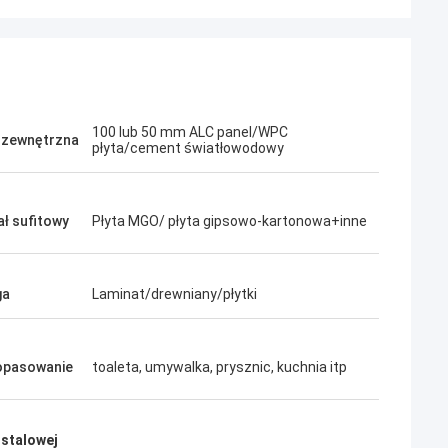
100 lub 50 mm ALC panel/WPC
 zewnętrzna
płyta/cement światłowodowy
ał sufitowy
Płyta MGO/ płyta gipsowo-kartonowa+inne
ga
Laminat/drewniany/płytki
Pion
opasowanie
toaleta, umywalka, prysznic, kuchnia itp
Co za wspaniały zespół, cieszę się, że
ue jest bardzo
jestem partnerem, a także jestem
a, ufam im.
szczęśliwy, że mogę zostać przyjaciółmi
 stalowej