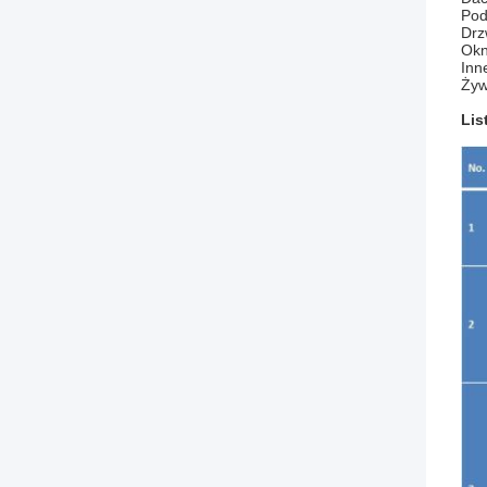
Pod
Drz
Okn
Inn
Żyw
Lis