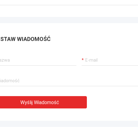
można wysłać w dowolne miejsce
ecie.
STAW WIADOMOŚĆ
Wyślij Wiadomość