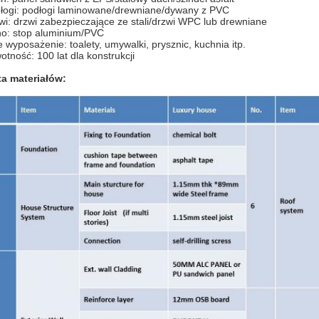
łogi: podłogi laminowane/drewniane/dywany z PVC
wi: drzwi zabezpieczające ze stali/drzwi WPC lub drewniane
o: stop aluminium/PVC
e wyposażenie: toalety, umywalki, prysznic, kuchnia itp.
otność: 100 lat dla konstrukcji
ta materiałów: