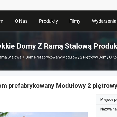
om
O Nas
Produkty
Filmy
Wydarzenia
ekkie Domy Z Ramą Stalową Produk
Ramą Stalową
/
Dom Prefabrykowany Modułowy 2 Piętrowy Domy O Konst
m prefabrykowany Modułowy 2 piętrowy Do
Miejsce 
Nazwa ha