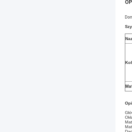
OP
Dom
Szy
Na
Kol
Mat
Opi
Głó
Okł
Mat
Mat
Dac