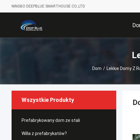
NINGBO DEEPBLUE SMARTHOUSE CO.,LTD
D
L
Dom
/
Lekkie Domy Z 
Wszystkie Produkty
Do
Prefabrykowany dom ze stali
Willa z prefabrykatów?