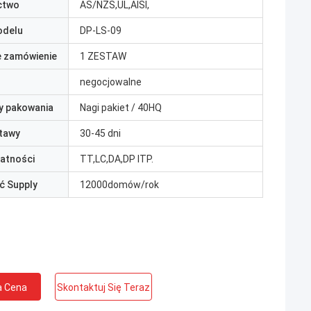
ctwo
AS/NZS,UL,AISI,
odelu
DP-LS-09
e zamówienie
1 ZESTAW
negocjowalne
y pakowania
Nagi pakiet / 40HQ
tawy
30-45 dni
łatności
TT,LC,DA,DP ITP.
ć Supply
12000domów/rok
a Cena
Skontaktuj Się Teraz