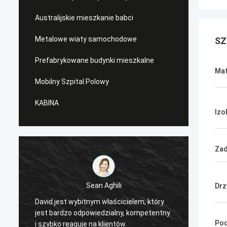
Australijskie mieszkanie babci
Metalowe wiaty samochodowe
SZ
Prefabrykowane budynki mieszkalne
Mat
Mobilny Szpital Polowy
KABINA
Izo
Zad
Sean Aghili
Drz
Gorąco
David jest wybitnym właścicielem, który
Smart
jest bardzo odpowiedzialny, kompetentny
rozwią
Pod
i szybko reaguje na klientów.