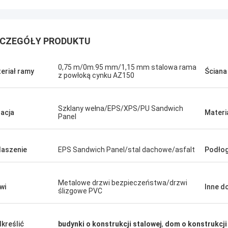
CZEGÓŁY PRODUKTU
0,75 m/0m.95 mm/1,15 mm stalowa rama
eriał ramy
Ściana
z powłoką cynku AZ150
Szklany wełna/EPS/XPS/PU Sandwich
lacja
Materi
Panel
aszenie
EPS Sandwich Panel/stal dachowe/asfalt
Podło
Michael Cairns
Metalowe drzwi bezpieczeństwa/drzwi
wi
Inne d
ślizgowe PVC
Gary
 polecam Davida z Deep Blue
house osobom poszukującym
Praca zespołowa Deepbl
zań w zakresie obudowy stalowej,
poważna i odpowiedzialn
kreślić
budynki o konstrukcji stalowej
,
dom o konstrukcji