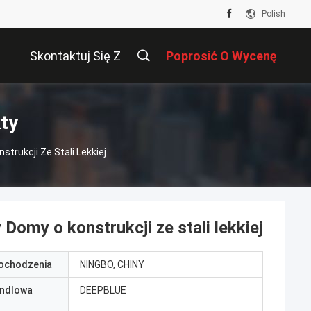
Polish
Skontaktuj Się Z
Poprosić O Wycenę
Nami
ty
rukcji Ze Stali Lekkiej
my o konstrukcji ze stali lekkiej
pochodzenia
NINGBO, CHINY
ndlowa
DEEPBLUE