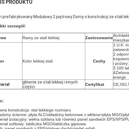
IS PRODUKTU
 prefabrykowany Modułowy 2 piętrowy Domy o konstrukcji ze stali lek
bki szczegół:
Architek
zwa
Ramy ze stali lekkiej
Zastosowanie
mieszka
1.U.K. i
zatwierd
2.odpor
trzęsien
or
Kolor lekkiej stali
Cechy
i pożary;
3.100 lat
4Zielon
energii.
głównie ze stali lekkiej i innych
eriał
Certyfikat
CE,ISO,
części
s:
wna konstrukcja: stal lekkiego rozmiaru
adziny ścienne: płyta ALC/okładziny betonowe z włókna+płyta MGO/pły
eriał izolacyjny: wełna szklana lub również panel sandwich EPS/XPS/P
eriał sufitowy: tabliczka MGO/tabliczka gipsowa
h: panel sandwich z EPS/stalowy dach/szindel asfalt