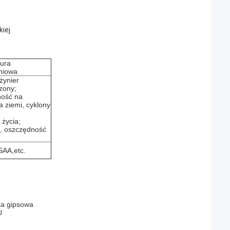
kiej
tura
niowa
nżynier
zony;
ność na
ia ziemi, cyklony
 życia;
a, oszczędność
SAA,etc.
ta gipsowa
U